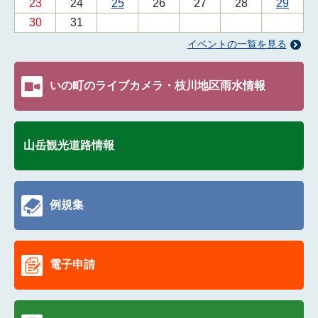
23
24
25
26
27
28
29
30
31
イベントの一覧を見る
いの町のライブカメラ・枝川地区雨水情報
山岳観光道路情報
例規集
電子申請