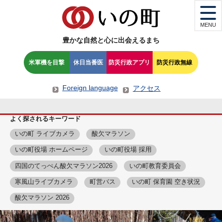
MENU
豊かな自然と心に出会えるまち
米軍機を目撃
休日当番医
防災行政アプリ
防災行政無線
Foreign language
アクセス
よく探されるキーワード
いの町 ライブカメラ
酸欠マラソン
いの町役場 ホームページ
いの町役場 採用
四国のてっぺん酸欠マラソン2026
いの町教育委員会
寒風山ライブカメラ
町営バス
いの町 保育園 空き状況
酸欠マラソン 2026