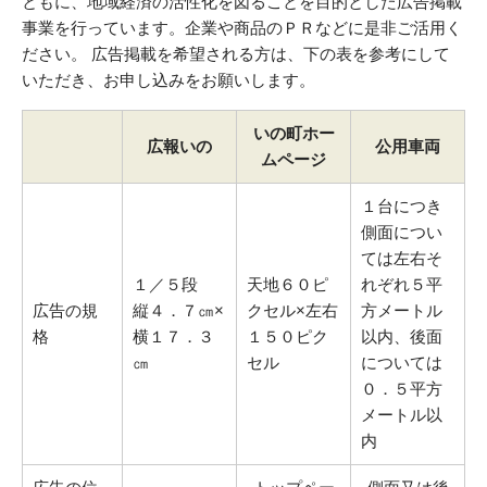
ともに、地域経済の活性化を図ることを目的とした広告掲載
事業を行っています。企業や商品のＰＲなどに是非ご活用く
ださい。 広告掲載を希望される方は、下の表を参考にして
いただき、お申し込みをお願いします。
いの町ホー
広報いの
公用車両
ムページ
１台につき
側面につい
ては左右そ
１／５段
天地６０ピ
れぞれ５平
広告の規
縦４．７㎝×
クセル×左右
方メートル
格
横１７．３
１５０ピク
以内、後面
㎝
セル
については
０．５平方
メートル以
内