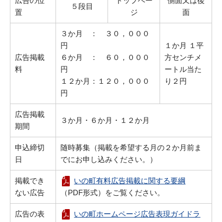
広告の位
トップペー
側面又は後
５段目
置
ジ
面
３か月 ： ３０，０００
円
１か月 １平
広告掲載
６か月 ： ６０，０００
方センチメ
料
円
ートル当た
１２か月：１２０，０００
り２円
円
広告掲載
３か月・６か月・１２か月
期間
申込締切
随時募集（掲載を希望する月の２か月前ま
日
でにお申し込みください。）
掲載でき
いの町有料広告掲載に関する要綱
ない広告
（PDF形式）をご覧ください。
広告の表
いの町ホームページ広告表現ガイドラ