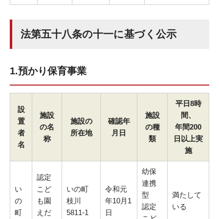
法第五十八条の十一に基づく公示
1.預かり保育事業
平日8時
設
施設
施設
間、
置
施設の
確認年
の名
の種
年間200
者
所在地
月日
称
類
日以上実
名
施
幼保
認定
連携
い
こど
いの町
令和元
型
満たして
の
も園
枝川
年10月1
認定
いる
町
えだ
5811-1
日
こど