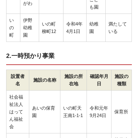
がわ
も園
い
伊野
いの町
令和4年
幼稚
満たして
の
幼稚
柳町12
4月1日
園
いる
町
園
2.一時預かり事業
設置者
施設の所
確認年月
施設の
施設の名称
名
在地
日
種類
社会福
祉法人
あいの保育
いの町天
令和元年
はって
保育所
園
王南1-1-1
9月24日
ん福祉
会