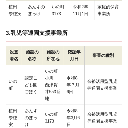
植田
あんずの
いの町
令和2年
家庭的保育
奈穂実
ぽっけ
3173
11月1日
事業所
3.乳児等通園支援事業所
設置
施設の
施設の
確認年
事業の種別
者名
名称
所在地
月日
いの町
認定こ
小川
令和8
いの
余裕活用型乳児
ども園
西津賀
年３月
町
等通園支援事業
ごほく
才553番
6日
地
植田
あんず
令和8
いの町
余裕活用型乳児
奈穂
のぽっ
年3月6
3173
等通園支援事業
実
け
日