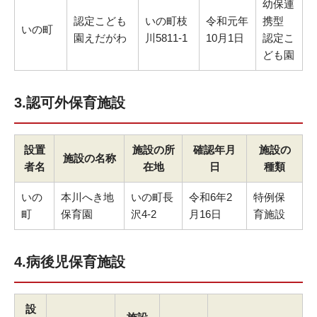
幼保連
認定こども
いの町枝
令和元年
携型
いの町
園えだがわ
川5811-1
10月1日
認定こ
ども園
3.認可外保育施設
設置
施設の所
確認年月
施設の
施設の名称
者名
在地
日
種類
いの
本川へき地
いの町長
令和6年2
特例保
町
保育園
沢4-2
月16日
育施設
4.病後児保育施設
設