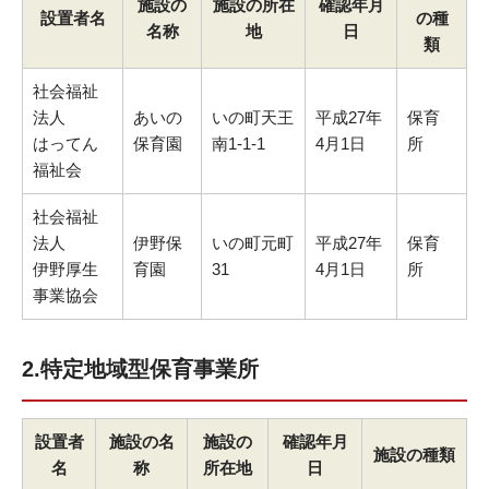
施設の
施設の所在
確認年月
設置者名
の種
名称
地
日
類
社会福祉
法人
あいの
いの町天王
平成27年
保育
はってん
保育園
南1-1-1
4月1日
所
福祉会
社会福祉
法人
伊野保
いの町元町
平成27年
保育
伊野厚生
育園
31
4月1日
所
事業協会
2.特定地域型保育事業所
設置者
施設の名
施設の
確認年月
施設の種類
名
称
所在地
日