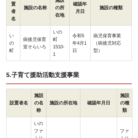
施設
置
確認年
施設の名称
の所
施設の種類
者
月日
在地
名
いの
い
令和5
病児保育事業
病後児保育
町
の
年4月1
（病後児対応
室そらいろ
1510-
町
日
型）
1
5.子育て援助活動支援事業
施設
施設
設置者名
の名
施設の所在地
確認年月日
の種
称
類
いの
ファ
ファ