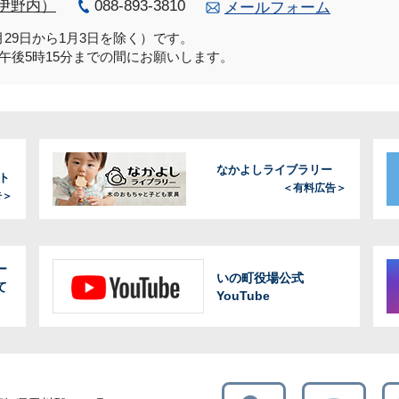
伊野内）
088-893-3810
メールフォーム
29日から1月3日を除く）です。
午後5時15分までの間にお願いします。
なかよしライブラリー
ト
＜有料広告＞
告＞
ー
いの町役場公式
て
YouTube