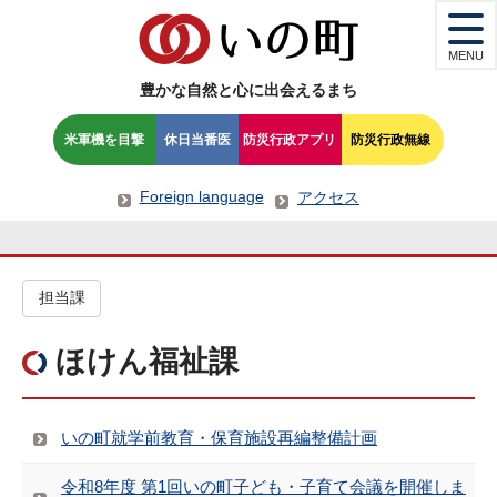
MENU
豊かな自然と心に出会えるまち
米軍機を目撃
休日当番医
防災行政アプリ
防災行政無線
Foreign language
アクセス
担当課
ほけん福祉課
いの町就学前教育・保育施設再編整備計画
令和8年度 第1回いの町子ども・子育て会議を開催しま