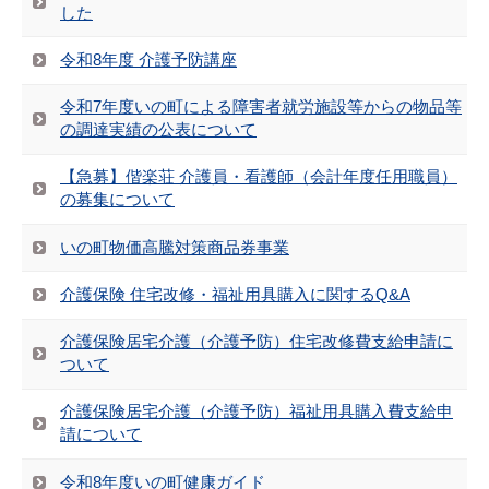
した
令和8年度 介護予防講座
令和7年度いの町による障害者就労施設等からの物品等
の調達実績の公表について
【急募】偕楽荘 介護員・看護師（会計年度任用職員）
の募集について
いの町物価高騰対策商品券事業
介護保険 住宅改修・福祉用具購入に関するQ&A
介護保険居宅介護（介護予防）住宅改修費支給申請に
ついて
介護保険居宅介護（介護予防）福祉用具購入費支給申
請について
令和8年度いの町健康ガイド