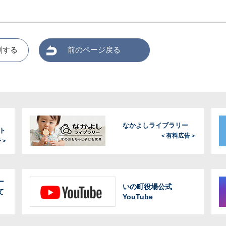
刷する
前のページ戻る
なかよしライブラリー
ト
＜有料広告＞
告＞
ー
いの町役場公式
て
YouTube