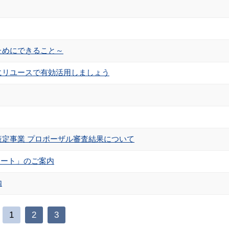
ためにできること～
にリユースで有効活用しましょう
定事業 プロポーザル審査結果について
ポート」のご案内
内
1
2
3