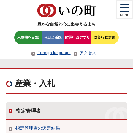
MENU
豊かな自然と心に出会えるまち
米軍機を目撃
休日当番医
防災行政アプリ
防災行政無線
Foreign language
アクセス
産業・入札
指定管理者
指定管理者の選定結果