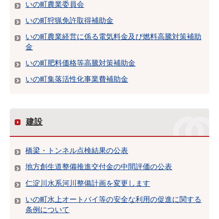
いの町農業委員会
いの町狩猟免許取得補助金
いの町農業経営に係る電気料金及び燃料高騰対策補助
金
いの町肥料価格等高騰対策補助金
いの町集落活性化事業費補助金
建設
橋梁・トンネル点検結果の公表
地方創生道整備推進交付金の中間評価の公表
仁淀川水系河川整備計画を変更します
いの町水上オートバイ等の安全な利用の促進に関する
条例について