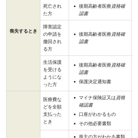
死亡され
後期高齢者医療
資格確
た方
認書
障害認定
喪失するとき
の申請を
後期高齢者医療
資格確
撤回され
認書
る方
生活保護
後期高齢者医療
資格確
を受ける
認書
ようにな
保護決定通知書
った方
マイナ保険証又は
資格
医療費な
確認書
どを全額
支払った
口座がわかるもの
とき
その他必要書類
喪主の方がわかる書類