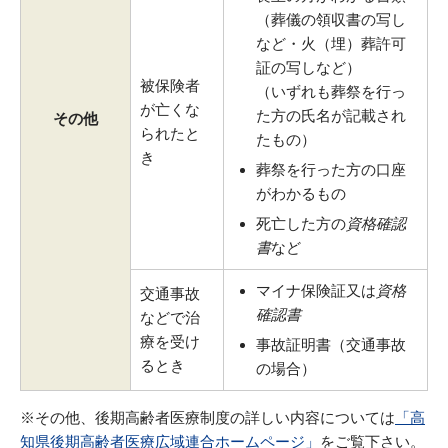
（葬儀の領収書の写し
など・火（埋）葬許可
証の写しなど）
被保険者
（いずれも葬祭を行っ
が亡くな
た方の氏名が記載され
その他
られたと
たもの）
き
葬祭を行った方の口座
がわかるもの
死亡した方の
資格確認
書
など
マイナ保険証又は
資格
交通事故
確認書
などで治
療を受け
事故証明書（交通事故
るとき
の場合）
※その他、後期高齢者医療制度の詳しい内容については
「高
知県後期高齢者医療広域連合ホームページ」
をご覧下さい。