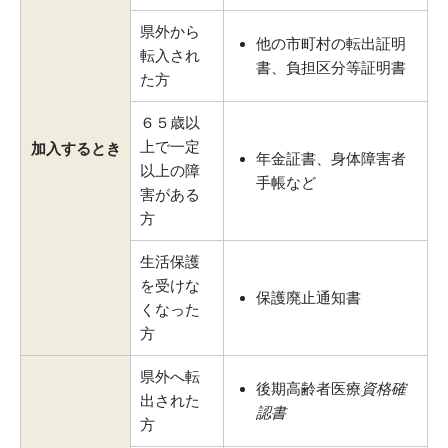
県外から
他の市町村の転出証明
転入され
書、負担区分等証明書
た方
６５歳以
上で一定
加入するとき
年金証書、身体障害者
以上の障
手帳など
害がある
方
生活保護
を受けな
保護廃止通知書
くなった
方
県外へ転
後期高齢者医療
資格確
出された
認書
方