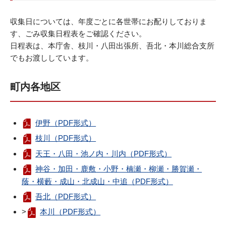
収集日については、年度ごとに各世帯にお配りしておりま
す、ごみ収集日程表をご確認ください。
日程表は、本庁舎、枝川・八田出張所、吾北・本川総合支所
でもお渡ししています。
町内各地区
伊野（PDF形式）
枝川（PDF形式）
天王・八田・池ノ内・川内（PDF形式）
神谷・加田・鹿敷・小野・楠瀬・柳瀬・勝賀瀬・
蔭・横藪・成山・北成山・中追（PDF形式）
吾北（PDF形式）
>
本川（PDF形式）