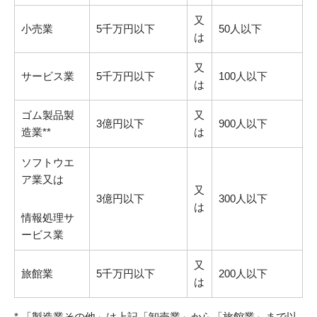
又
小売業
5千万円以下
50人以下
は
又
サービス業
5千万円以下
100人以下
は
ゴム製品製
又
3億円以下
900人以下
造業**
は
ソフトウエ
ア業又は
又
3億円以下
300人以下
は
情報処理サ
ービス業
又
旅館業
5千万円以下
200人以下
は
* 「製造業その他」は上記「卸売業」から「旅館業」まで以