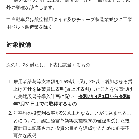
外の業種が該当します。
** 自動車又は航空機用タイヤ及びチューブ製造業並びに工業
用ベルト製造業を除く
対象設備
次の1、2を満たし、下表に該当するもの
雇用者給与等支給額を1.5%以上又は3%以上増加させる賃
上げ方針を従業員に表明(賃上げ表明)したことを位置づけ
た先端設備等導入計画に従い、
令和7年4月1日から令和9
年3月31日までに取得するもの
年平均の投資利益率が5%以上となることが見込まれるこ
とについて、認定経営革新等支援機関の確認を受けた投
資計画に記載された投資の目的を達成するために必要不
可欠な設備