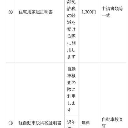
録免
許税
申請書類等
⑩
住宅用家屋証明書
1,300円
の軽
一式
減を
受け
る際
に利
用し
ます
自動
車検
査の
際に
利用
しま
す
自動車検査
過年
⑪
軽自動車税納税証明書
無料
証