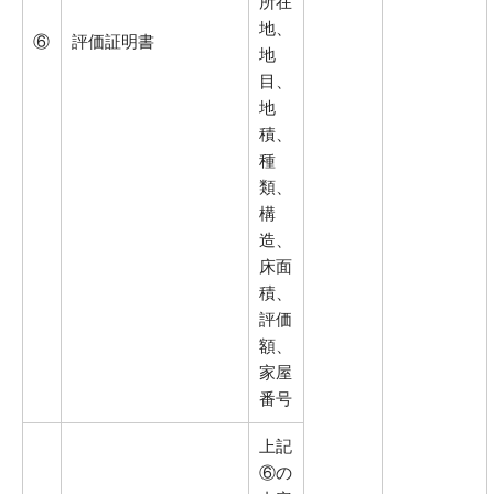
所在
地、
⑥
評価証明書
地
目、
地
積、
種
類、
構
造、
床面
積、
評価
額、
家屋
番号
上記
⑥の