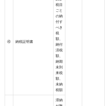
税目
ごと
の納
付す
べき
税
額、
④
納税証明書
納付
済税
額、
納期
未到
来税
額、
未納
税額
滞納
が無