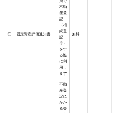
局で
不動
産登
記
（相
続登
⑨
固定資産評価通知書
無料
記
等）
をす
る際
に利
用し
ます
不動
産登
記に
かか
る登