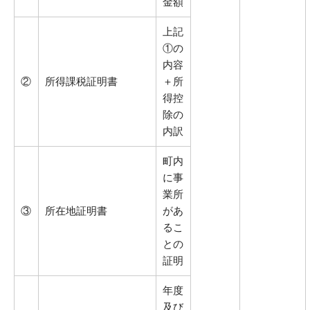
金額
上記
①の
内容
②
所得課税証明書
＋所
得控
除の
内訳
町内
に事
業所
③
所在地証明書
があ
るこ
との
証明
年度
及び