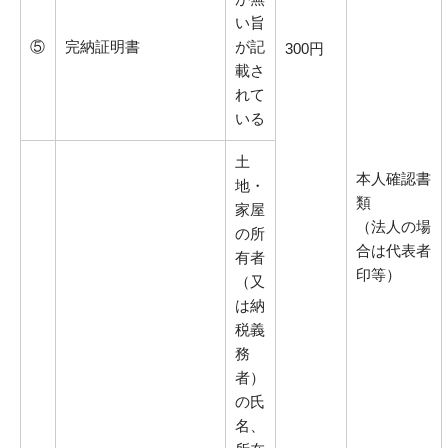
い旨
⑤
完納証明書
が記
300円
載さ
れて
いる
土
本人確認書
地・
類
家屋
（法人の場
の所
合は代表者
有者
印等）
（又
は納
税義
務
者）
の氏
名、