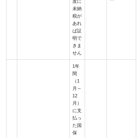
度に
未納
税が
あれ
ば証
明で
きま
せん
1年
間
（1
月～
12
月）
に支
払っ
た国
保