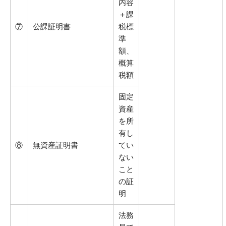
内容
＋課
⑦
公課証明書
税標
準
額、
概算
税額
固定
資産
を所
有し
⑧
無資産証明書
てい
ない
こと
の証
明
法務