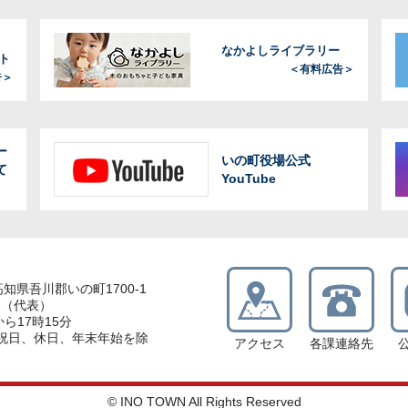
なかよしライブラリー
ト
＜有料広告＞
告＞
ー
いの町役場公式
て
YouTube
 高知県吾川郡いの町1700-1
11（代表）
ら17時15分
祝日、休日、年末年始を除
アクセス
各課連絡先
© INO TOWN All Rights Reserved