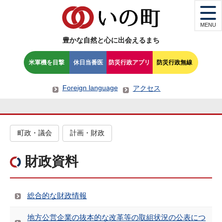
MENU
豊かな自然と心に出会えるまち
米軍機を目撃
休日当番医
防災行政アプリ
防災行政無線
Foreign language
アクセス
町政・議会
計画・財政
財政資料
総合的な財政情報
地方公営企業の抜本的な改革等の取組状況の公表につ