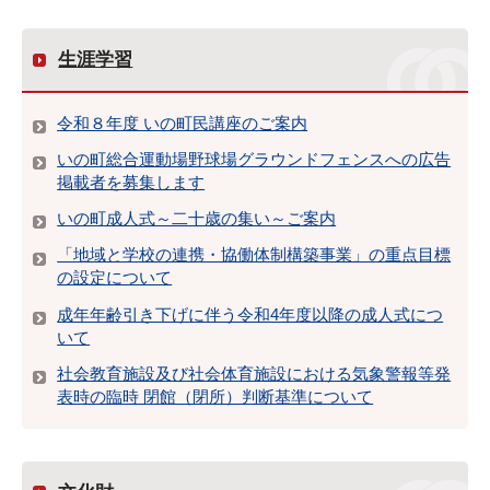
生涯学習
令和８年度 いの町民講座のご案内
いの町総合運動場野球場グラウンドフェンスへの広告
掲載者を募集します
いの町成人式～二十歳の集い～ご案内
「地域と学校の連携・協働体制構築事業」の重点目標
の設定について
成年年齢引き下げに伴う令和4年度以降の成人式につ
いて
社会教育施設及び社会体育施設における気象警報等発
表時の臨時 閉館（閉所）判断基準について