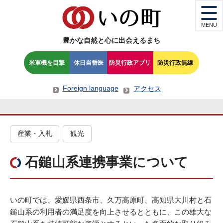
MENU
豊かな自然と心に出会えるまち
米軍機を目撃
休日当番医
防災行政アプリ
防災行政無線
Foreign language
アクセス
産業・入札
観光
石鎚山系連携事業について
いの町では、愛媛県西条市、久万高原町、高知県大川村と石
鎚山系の利用者の満足度を向上させるとともに、この雄大な