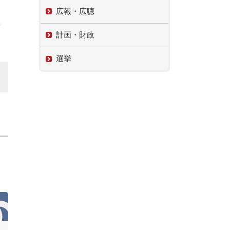
広報・広聴
変
計画・財政
選挙