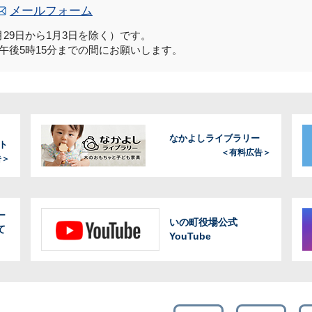
メールフォーム
29日から1月3日を除く）です。
午後5時15分までの間にお願いします。
なかよしライブラリー
ト
＜有料広告＞
告＞
ー
いの町役場公式
て
YouTube