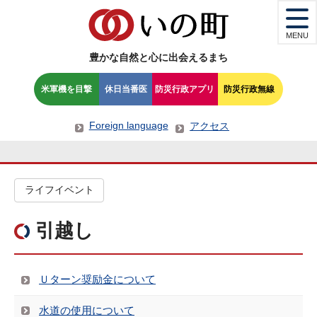
MENU
豊かな自然と心に出会えるまち
米軍機を目撃
休日当番医
防災行政アプリ
防災行政無線
Foreign language
アクセス
ライフイベント
引越し
Ｕターン奨励金について
水道の使用について