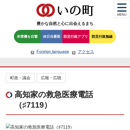
MENU
豊かな自然と心に出会えるまち
米軍機を目撃
休日当番医
防災行政アプリ
防災行政無線
Foreign language
アクセス
町政・議会
広報・広聴
高知家の救急医療電話
（♯7119）