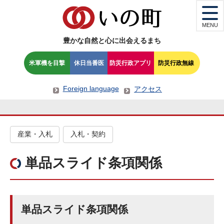
MENU
豊かな自然と心に出会えるまち
米軍機を目撃
休日当番医
防災行政アプリ
防災行政無線
Foreign language
アクセス
産業・入札
入札・契約
単品スライド条項関係
単品スライド条項関係