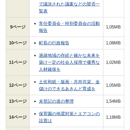
で議決された議案などの賛否一
覧表
常任委員会・特別委員会の活動
9ページ
1,05MB
報告
10ページ
町長の行政報告
1,08MB
過疎地域の存続と確かな未来を
11ページ
築け一定の社会人採用で優秀な
1,02MB
人材確保を
土佐和紙・版画・共存共栄、金
12ページ
1,05MB
儲けのできるあきんど育成を
13ページ
未登記の道の整理
1,54MB
保育園の地震対策とエアコンの
14ページ
1,18MB
設置は