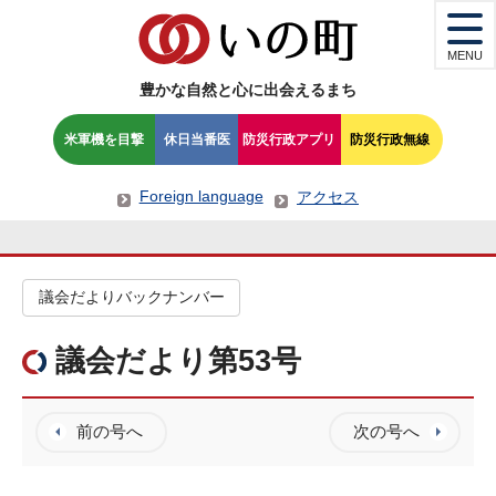
MENU
豊かな自然と心に出会えるまち
米軍機を目撃
休日当番医
防災行政アプリ
防災行政無線
Foreign language
アクセス
議会だよりバックナンバー
議会だより第53号
前の号へ
次の号へ