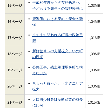
平成30年度からの英語教科化、
15ページ
1,03MB
子どもうあ先生への負担軽減は
避難所における安心・安全の確
16ページ
1,04MB
保
ますます問われる町長の政治手
17ページ
1,01MB
腕
新婚世帯への支援拡充、いの町
18ページ
1,09MB
の観光
公共工事、残土処理場を町で構
19ページ
1,09MB
えないか
ちょっと待った、下水道エリア
20ページ
1,03MB
拡大
人口減少対策は基幹産業の成長
21ページ
1015KB
に比例