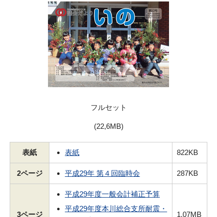
フルセット
(22,6MB)
表紙
表紙
822KB
2ページ
平成29年 第４回臨時会
287KB
平成29年度一般会計補正予算
平成29年度本川総合支所耐震・
3ページ
1,07MB