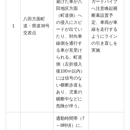
避けた車が八
ガードパイプ
田地区方面
へ注意喚起横
（町道側）へ
断幕設置予
八田方面町
の侵入にスピ
定、車両が車
1
道・県道38号
ードが出てい
線を走行する
交差点
たり、対向車
ようにライン
線側を通行す
の引き直しを
る車が見受け
実施
られる。町道
側（左折侵入
後100ｍ以内）
には信号のな
い横断歩道も
あり、児童の
横断中などに
危険が伴う。
通勤時間帯（7
～8時頃）に、