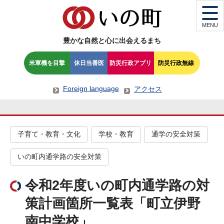
MENU
豊かな自然と心に出会えるまち
米軍機を目撃
休日当番医
防災行政アプリ
防災行政無線
Foreign language
アクセス
子育て・教育・文化
学校・教育
通学の安全対策
いの町内通学路の安全対策
令和2年度いの町内通学路の対
策計画箇所一覧表「町立伊野
南中学校」