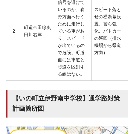
信号を避けて
いるのか、春
スピード落と
野方面へ行く
せの横断幕設
ために走行し
置、警ら強
町道帯田線奥
2
ている車がお
化、パトカー
田川右岸
り、スピード
の巡回（排水
が出ているの
機場から県道
で危険。町道
方向）
側には車道と
歩道を区別す
る線はない。
【いの町立伊野南中学校】通学路対策
計画箇所図