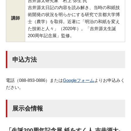
吉井源太研究家 村上 弥生 氏
吉井源太日記の内容を読み解き、当時の和紙技
術開発の状況を明らかにする研究で京都大学博
講師
士（農学）を取得。近著に「明治の和紙を変え
た技術と人々」（2020年）。「吉井源太生誕
200周年記念展」監修。
申込方法
電話（088-893-0886）または
Googleフォーム
よりお申込みく
ださい。
展示会情報
「生誕200周年記念展 紙をすく人 吉井源太‐