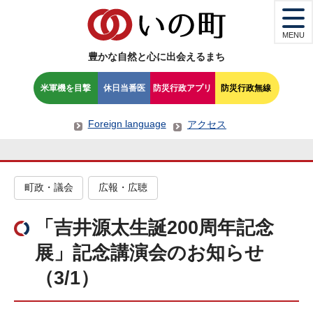
MENU
豊かな自然と心に出会えるまち
米軍機を目撃
休日当番医
防災行政アプリ
防災行政無線
Foreign language
アクセス
町政・議会
広報・広聴
「吉井源太生誕200周年記念
展」記念講演会のお知らせ
（3/1）