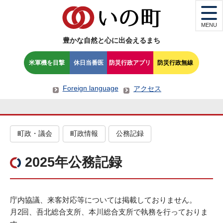
MENU
豊かな自然と心に出会えるまち
米軍機を目撃
休日当番医
防災行政アプリ
防災行政無線
Foreign language
アクセス
町政・議会
町政情報
公務記録
2025年公務記録
庁内協議、来客対応等については掲載しておりません。
月2回、吾北総合支所、本川総合支所で執務を行っておりま