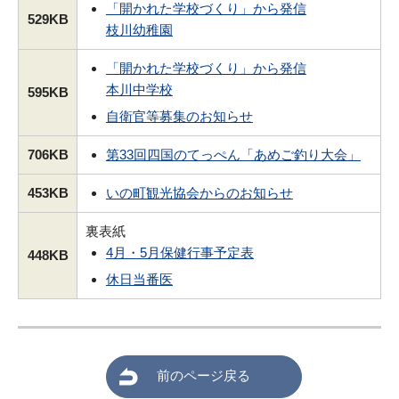
「開かれた学校づくり」から発信
529KB
枝川幼稚園
「開かれた学校づくり」から発信
本川中学校
595KB
自衛官等募集のお知らせ
706KB
第33回四国のてっぺん「あめご釣り大会」
453KB
いの町観光協会からのお知らせ
裏表紙
4月・5月保健行事予定表
448KB
休日当番医
前のページ戻る