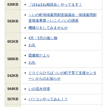
630KB
『ほねほね相談会』やってます！
～いの町地域雇用創造協議会・地域雇用創
造推進事業～いこイノいの講座
593KB
機織りをしてみませんか
4月・5月の催し物
601KB
お礼
図書館だより
580KB
お礼
ぐりぐらひろば（いの町子育て支援センタ
542KB
ー）からのお知らせ
944KB
いの流水俳壇
557KB
パソコンやってみん！？