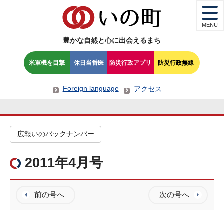
MENU
豊かな自然と心に出会えるまち
米軍機を目撃
休日当番医
防災行政アプリ
防災行政無線
Foreign language
アクセス
広報いのバックナンバー
2011年4月号
前の号へ
次の号へ