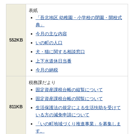
表紙
「吾北地区 幼稚園・小学校の閉園・開校式
典」
今月の主な内容
552KB
いの町の人口
犬・猫に関する相談窓口
上下水道休日当番
今月の納税
税務課だより
固定資産課税台帳の縦覧について
固定資産課税台帳の閲覧について
811KB
生活保護法の規定による生活扶助を受けて
いる方の減免申請について
「いの町地域づくり推進事業」を募集しま
す。