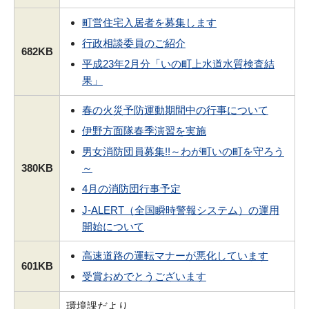
町営住宅入居者を募集します
行政相談委員のご紹介
682KB
平成23年2月分「いの町上水道水質検査結
果」
春の火災予防運動期間中の行事について
伊野方面隊春季演習を実施
男女消防団員募集!!～わが町いの町を守ろう
380KB
～
4月の消防団行事予定
J-ALERT（全国瞬時警報システム）の運用
開始について
高速道路の運転マナーが悪化しています
601KB
受賞おめでとうございます
環境課だより