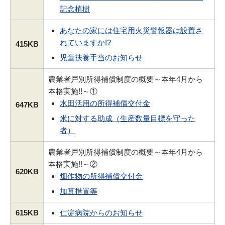
記念植樹
あなたの家には住宅用火災警報器は設置さ
れていますか!?
415KB
児童扶養手当のお知らせ
農業者戸別所得補償制度の概要～本年4月から
本格実施!!～①
水田活用の所得補償交付金
647KB
米に対する助成（生産数量目標を守った
者）
農業者戸別所得補償制度の概要～本年4月から
本格実施!!～②
620KB
畑作物の所得補償交付金
加算措置等
615KB
仁淀病院からのお知らせ