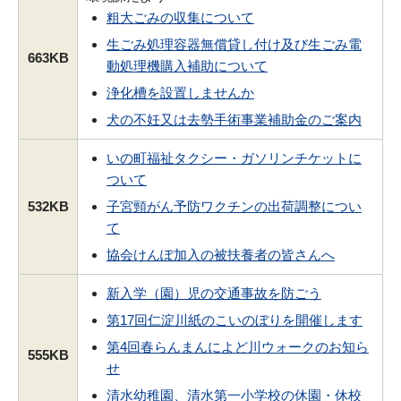
粗大ごみの収集について
生ごみ処理容器無償貸し付け及び生ごみ電
663KB
動処理機購入補助について
浄化槽を設置しませんか
犬の不妊又は去勢手術事業補助金のご案内
いの町福祉タクシー・ガソリンチケットに
ついて
532KB
子宮頸がん予防ワクチンの出荷調整につい
て
協会けんぽ加入の被扶養者の皆さんへ
新入学（園）児の交通事故を防ごう
第17回仁淀川紙のこいのぼりを開催します
第4回春らんまんによど川ウォークのお知ら
555KB
せ
清水幼稚園、清水第一小学校の休園・休校