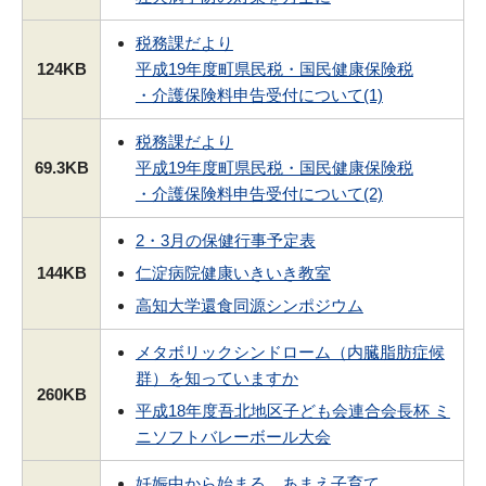
税務課だより
124KB
平成19年度町県民税・国民健康保険税
・介護保険料申告受付について(1)
税務課だより
69.3KB
平成19年度町県民税・国民健康保険税
・介護保険料申告受付について(2)
2・3月の保健行事予定表
144KB
仁淀病院健康いきいき教室
高知大学還食同源シンポジウム
メタボリックシンドローム（内臓脂肪症候
群）を知っていますか
260KB
平成18年度吾北地区子ども会連合会長杯 ミ
ニソフトバレーボール大会
妊娠中から始まる あまえ子育て