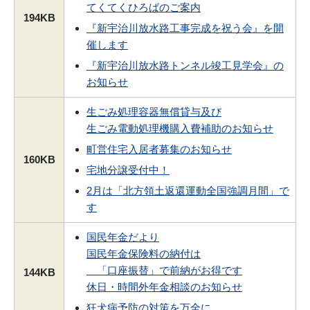
てくてくひろばのご案内
194KB
『新宇治川放水路工事完成を祝う会』を開
催します
『新宇治川放水路トンネル竣工見学会』の
お知らせ
生ごみ処理容器無償貸与及び
生ごみ電動処理機購入費補助のお知らせ
町営住宅入居者募集のお知らせ
160KB
宅地分譲受付中！
2月は「北方領土返還運動全国強調月間」で
す
国民年金だより
国民年金保険料の納付は
「口座振替」で前納がお得です
144KB
休日・時間外年金相談のお知らせ
狂犬病予防の対策を万全に