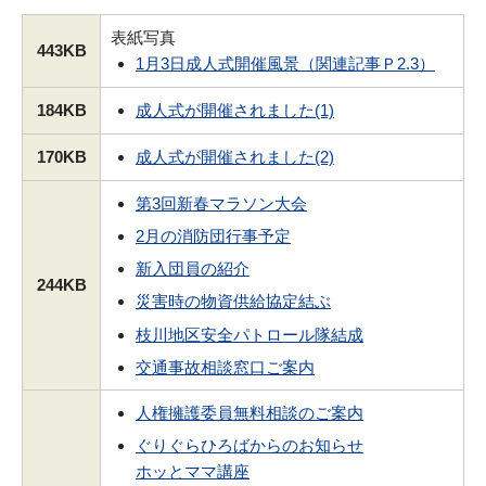
表紙写真
443KB
1月3日成人式開催風景（関連記事Ｐ2.3）
184KB
成人式が開催されました(1)
170KB
成人式が開催されました(2)
第3回新春マラソン大会
2月の消防団行事予定
新入団員の紹介
244KB
災害時の物資供給協定結ぶ
枝川地区安全パトロール隊結成
交通事故相談窓口ご案内
人権擁護委員無料相談のご案内
ぐりぐらひろばからのお知らせ
ホッとママ講座