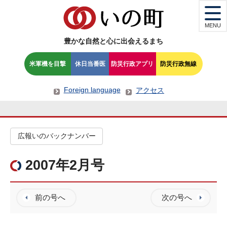
MENU
豊かな自然と心に出会えるまち
米軍機を目撃
休日当番医
防災行政アプリ
防災行政無線
Foreign language
アクセス
広報いのバックナンバー
2007年2月号
前の号へ
次の号へ