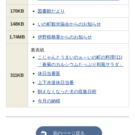
170KB
図書館だより
148KB
いの町観光協会からのお知らせ
1.74MB
伊野税務署からのお知らせ
裏表紙
こじゃんとうまいのぉ～いの町の料理(11)
「春菊のカルシウムたっぷり和風サラダ」
休日当番医
311KB
上下水道休日当番
飼えなくなった犬の収集日程
今月の納税
前のページ戻る