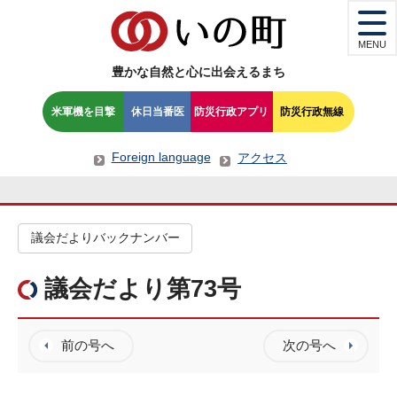
MENU
豊かな自然と心に出会えるまち
米軍機を目撃
休日当番医
防災行政アプリ
防災行政無線
Foreign language
アクセス
議会だよりバックナンバー
議会だより第73号
前の号へ
次の号へ