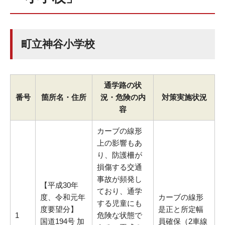
町立神谷小学校
通学路の状
番号
箇所名・住所
況・危険の内
対策実施状況
容
カーブの線形
上の影響もあ
り、防護柵が
損傷する交通
事故が頻発し
【平成30年
ており、通学
度、令和元年
カーブの線形
する児童にも
度要望分】
是正と所定幅
1
危険な状態で
国道194号 加
員確保（2車線