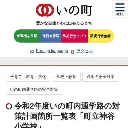
MENU
豊かな自然と心に出会えるまち
米軍機を目撃
休日当番医
防災行政アプリ
防災行政無線
Foreign language
アクセス
子育て・教育・文化
学校・教育
通学の安全対策
いの町内通学路の安全対策
令和2年度いの町内通学路の対
策計画箇所一覧表「町立神谷
小学校」