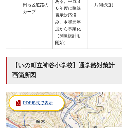
ある。平成３
田地区道路の
＋片側歩道）
０年度に路線
カーブ
表示対応済
み。令和元年
度から事業化
（測量設計を
開始）
【いの町立神谷小学校】通学路対策計
画箇所図
PDF形式で表示