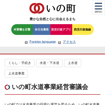
MENU
豊かな自然と心に出会えるまち
米軍機を目撃
休日当番医
防災行政アプリ
防災行政無線
Foreign language
アクセス
くらし・手続き
水道・下水道
上水道
上水道事業
いの町水道事業経営審議会
いの町では水道事業の円滑な運営を図るため、いの町水道事