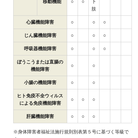
移動機能
○
○
下
肢
心臓機能障害
○
○
○
じん臓機能障害
○
○
○
呼吸器機能障害
○
○
○
ぼうこうまたは直腸の
○
○
機能障害
小腸の機能障害
○
○
ヒト免疫不全ウィルス
○
○
○
による免疫機能障害
肝臓機能障害
○
○
○
※身体障害者福祉法施行規則別表第５号に基づく等級で