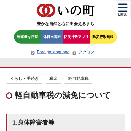
MENU
豊かな自然と心に出会えるまち
米軍機を目撃
休日当番医
防災行政アプリ
防災行政無線
Foreign language
アクセス
くらし・手続き
税金
軽自動車税
軽自動車税の減免について
1.身体障害者等