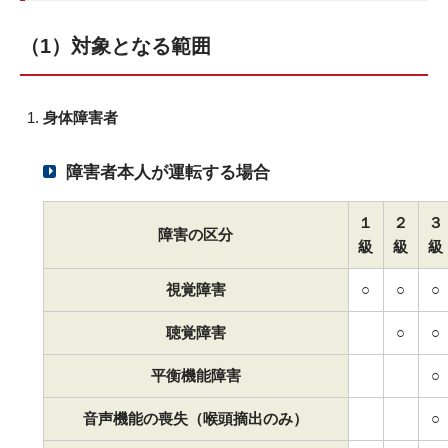
（1）対象となる範囲
身体障害者
障害者本人が運転する場合
１
２
３
障害の区分
級
級
級
視覚障害
○
○
○
聴覚障害
○
○
平衡機能障害
○
音声機能の喪失（喉頭摘出のみ）
○