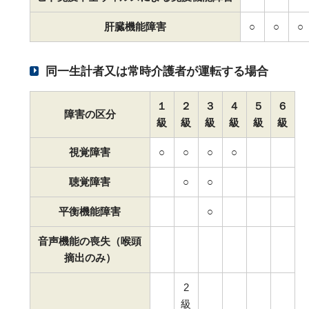
肝臓機能障害
○
○
○
同一生計者又は常時介護者が運転する場合
１
２
３
４
５
６
障害の区分
級
級
級
級
級
級
視覚障害
○
○
○
○
聴覚障害
○
○
平衡機能障害
○
音声機能の喪失（喉頭
摘出のみ）
2
級