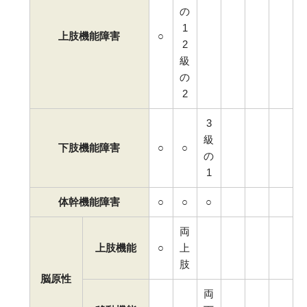
の
1
上肢機能障害
○
2
級
の
2
3
級
下肢機能障害
○
○
の
1
体幹機能障害
○
○
○
両
上肢機能
○
上
肢
脳原性
両