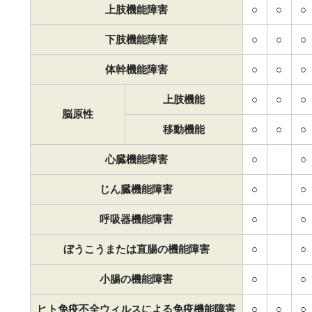
上肢機能障害
○
○
○
下肢機能障害
○
○
○
体幹機能障害
○
○
○
上肢機能
○
○
○
脳原性
移動機能
○
○
○
心臓機能障害
○
○
じん臓機能障害
○
○
呼吸器機能障害
○
○
ぼうこうまたは直腸の機能障害
○
○
小腸の機能障害
○
○
ヒト免疫不全ウィルスによる免疫機能障害
○
○
○