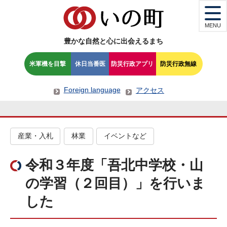
MENU
豊かな自然と心に出会えるまち
米軍機を目撃
休日当番医
防災行政アプリ
防災行政無線
Foreign language
アクセス
産業・入札
林業
イベントなど
令和３年度「吾北中学校・山
の学習（２回目）」を行いま
した