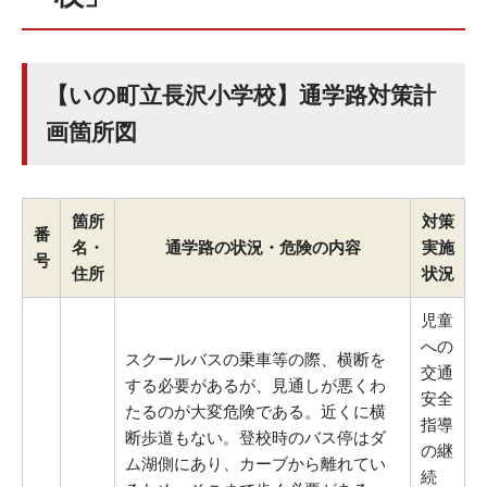
【いの町立長沢小学校】通学路対策計
画箇所図
箇所
対策
番
名・
通学路の状況・危険の内容
実施
号
住所
状況
児童
への
スクールバスの乗車等の際、横断を
交通
する必要があるが、見通しが悪くわ
安全
たるのが大変危険である。近くに横
指導
断歩道もない。登校時のバス停はダ
の継
ム湖側にあり、カーブから離れてい
続