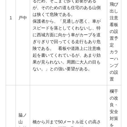
るため、そこまで歩く必要がある
飛び
が、そのための道も住宅のある山側
出し
は狭くて危険である。
1
戸中
注意
保護者から、「見通しが悪く、車が
看板
スピードを落としてくれないし、特
の設
に西城方面に向かう車がカーブを道
置予
ぎりぎりで回ってくる走行もあり危
定
険である。 看板や道路上に注意喚
カラ
起を書いてくれているが、あまり効
ーハ
果が見られない。周囲に大人の目も
ンプ
ない。」との強い要望がある。
の設
置
欄干
の改
良・
安全
脇ノ
対策
山
橋から川まで50メートル近くの高さ
を