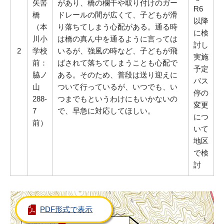
矢筈
があり、橋の欄干や取り付けのガー
R6
橋
ドレールの間が広くて、子どもが滑
以降
（本
り落ちてしまう心配がある。通る時
に検
川小
は橋の真ん中を通るように言っては
討し
2
学校
いるが、強風の時など、子どもが飛
実施
前：
ばされて落ちてしまうことも心配で
予定
脇ノ
ある。そのため、普段は送り迎えに
バス
山
ついて行っているが、いつでも、い
停の
288-
つまでもというわけにもいかないの
変更
7
で、早急に対応してほしい。
につ
前）
いて
地区
で検
討
PDF形式で表示