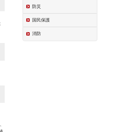
防災
国民保護
は
消防
、
値