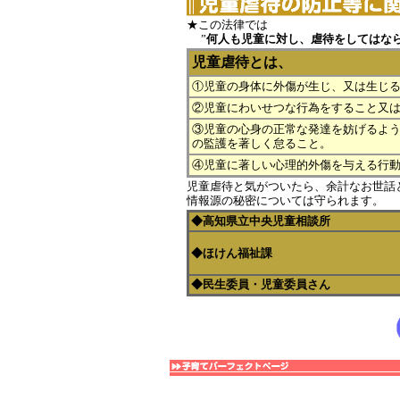
★この法律では
”
何人も児童に対し、虐待をしてはな
児童虐待とは、
①児童の身体に外傷が生じ、又は生じ
②児童にわいせつな行為をすること又
③児童の心身の正常な発達を妨げるよ
の監護を著しく怠ること。
④児童に著しい心理的外傷を与える行
児童虐待と気がついたら、余計なお世話
情報源の秘密については守られます。
◆高知県立中央児童相談所
◆ほけん福祉課
◆民生委員・児童委員さん