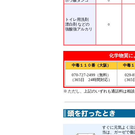
ホウ酸ダンゴ
○
トイレ用洗剤
漂白剤 などの
○
強酸強アルカリ
化学物質に
中毒１１０番（大阪）
中毒１
070-727-2499（無料）
029-
（365日 24時間対応）
（365
※.ただし、上記のいずれも通話料は相
すぐに元気よく泣
当は、ガーゼで傷