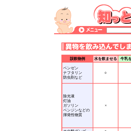
誤飲物例
水を飲ませる
牛乳
ベンゼン
ナフタリン
○
防虫剤など
除光液
灯油
ガソリン
×
ベンジンなどの
揮発性物質